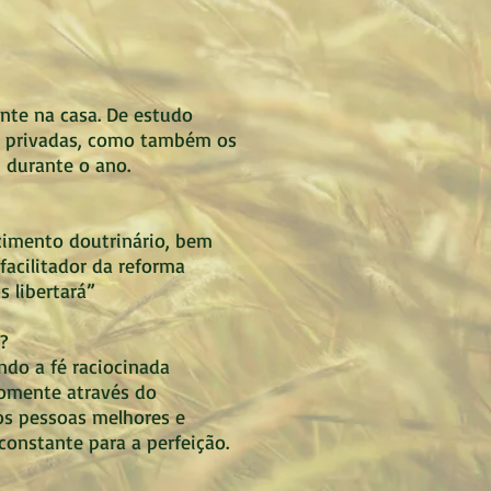
nte na casa. De estudo
ou privadas, como também os
 durante o ano.
ecimento doutrinário, bem
acilitador da reforma
s libertará”
?
ndo a fé raciocinada
omente através do
s pessoas melhores e
nstante para a perfeição.