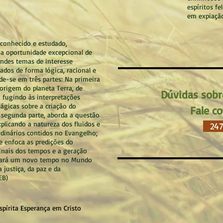
espíritos fe
em expiação
 conhecido e estudado,
a oportunidade excepcional de
ndes temas de interesse
dados de forma lógica, racional e
ide-se em três partes: Na primeira
 origem do planeta Terra, de
Dúvidas sobr
 fugindo às interpretações
ágicas sobre a criação do
Fale c
segunda parte, aborda a questão
xplicando a natureza dos fluidos e
24
rdinários contidos no Evangelho;
te enfoca as predições do
inais dos tempos e a geração
cará um novo tempo no Mundo
 justiça, da paz e da
EB)
pírita Esperança em Cristo