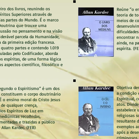
eiro dos livros, reunindo os
Reúne “o en
íritos Superiores através de
teoria de t
ias partes do Mundo. É o marco
meios de c
 Doutrina que trouxe uma
desenvolvi
cussão no pensamento e na visão
dificuldade
iderável parcela da Humanidade,
encontrar n
a da primeira edição francesa.
ainda, na pa
quatro partes e contendo 1.019
espírita.
(FE
ladas pelo Codificador, aborda
s espíritas, de uma forma lógica
os aspectos científico, filosófico e
Objetiva de
egundo o Espiritismo” é um dos
a condição 
e constituem o corpo doutrinário
Espiritual,
 É o ensino moral do Cristo Jesus
atos. Divid
s de qualquer crença,
estabelece
los Espíritos de Luz em
religiosas 
ediúnicas recolhidas,
resultante 
mentadas e trazidas a público
exemplos ac
r Allan Kardec.
(FEB)
após a des
criminosos 