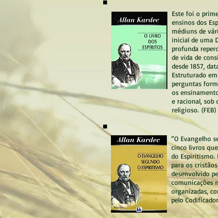
Este foi o prim
ensinos dos Esp
médiuns de vár
inicial de uma
profunda reper
de vida de cons
desde 1857, dat
Estruturado em 
perguntas formu
os ensinamento
e racional, sob 
religioso.
(FEB)
“O Evangelho s
cinco livros qu
do Espiritismo.
para os cristão
desenvolvido pe
comunicações m
organizadas, co
pelo Codificado