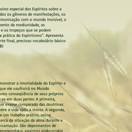
sino especial dos Espíritos sobre a
odos os gêneros de manifestações, os
omunicação com o mundo invisível, o
mento da mediunidade, as
s e os tropeços que se podem
a prática do Espiritismo”. Apresenta
rte final, precioso vocabulário básico
B)
monstrar a imortalidade do Espírito e
que ele usufruirá no Mundo
 como conseqüência de seus próprios
e-se em duas partes: A primeira,
 um exame comparado das doutrinas
sobre a vida após a morte. A segunda,
de um trabalho prático, reúne
erca da situação da alma durante e
encarnação. São depoimentos de
arrependidos, espíritos endurecidos,