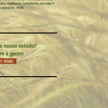
lizes, medianos, sofredores, suicidas e
 terrestre.
(FEB)
e nosso estudo?
om a gente:
71-9580