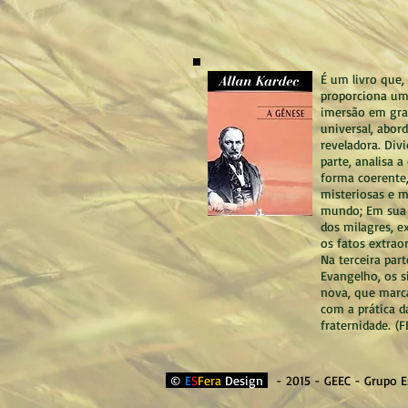
É um livro que,
proporciona um
imersão em gra
universal, abor
reveladora. Div
parte, analisa a
forma coerente,
misteriosas e m
mundo; Em sua 
dos milagres, e
os fatos extrao
Na terceira par
Evangelho, os s
nova, que mar
com a prática da
fraternidade. (F
©
E
S
Fera
Design
- 2015 - GEEC - Grupo Es